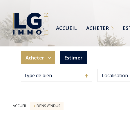
MAISONS
TERRAINS
ACCUEIL
ACHETER
ES
APPARTEMENTS
TOUTES NOS ANNONCES
Acheter
Estimer
Type de bien
De l'ancien
ACCUEIL
BIENS VENDUS