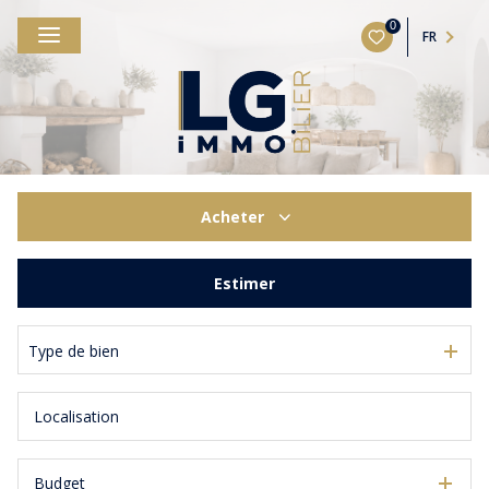
0
FR
Acheter
De l'ancien
Estimer
Type de bien
Budget