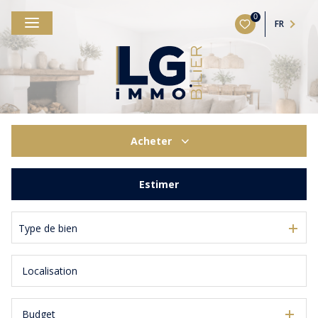
0
FR
Acheter
De l'ancien
Estimer
Type de bien
Budget