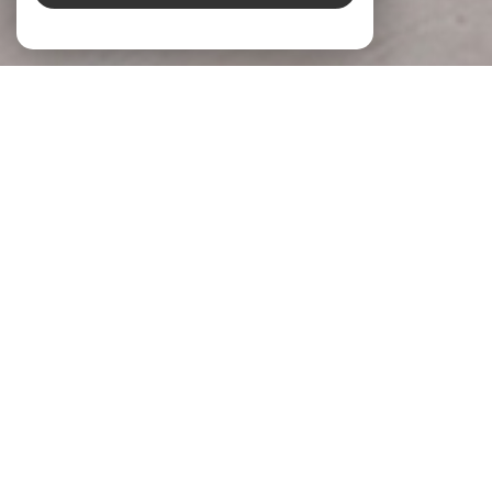
À PROPOS
LG Immobilier Donner du sens à votre
projet
Chez
LG Immobilier
, nous accompagnons chaque projet
immobilier avec écoute, engagement et expertise. Implantée
à
Pernes-les-Fontaines
et
Beaumes-de-Venise
, notre
agence s’appuie sur une parfaite connaissance du marché
local pour accompagner celles et ceux qui souhaitent
acheter, vendre ou
faire évaluer la valeur de leur bien
.
Parce qu’un projet immobilier mérite réflexion et justesse,
nous prenons le temps de comprendre vos attentes, vos