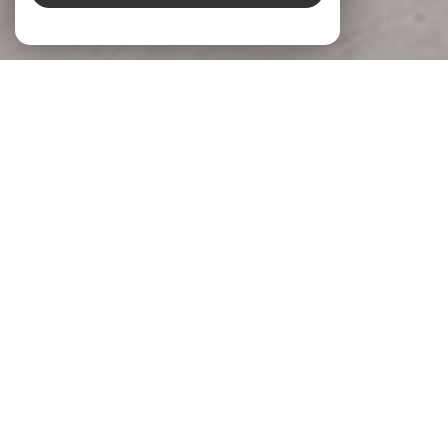
À PROPOS
LG Immobilier Donner du sens à votre
projet
Chez
LG Immobilier
, nous accompagnons chaque projet
immobilier avec écoute, engagement et expertise. Implantée
à
Pernes-les-Fontaines
et
Beaumes-de-Venise
, notre
agence s’appuie sur une parfaite connaissance du marché
local pour accompagner celles et ceux qui souhaitent
acheter, vendre ou
faire évaluer la valeur de leur bien
.
Parce qu’un projet immobilier mérite réflexion et justesse,
nous prenons le temps de comprendre vos attentes, vos