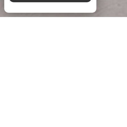
À PROPOS
LG Immobilier Donner du sens à votre
projet
Chez
LG Immobilier
, nous accompagnons chaque projet
immobilier avec écoute, engagement et expertise. Implantée
à
Pernes-les-Fontaines
et
Beaumes-de-Venise
, notre
agence s’appuie sur une parfaite connaissance du marché
local pour accompagner celles et ceux qui souhaitent
acheter, vendre ou
faire évaluer la valeur de leur bien
.
Parce qu’un projet immobilier mérite réflexion et justesse,
nous prenons le temps de comprendre vos attentes, vos