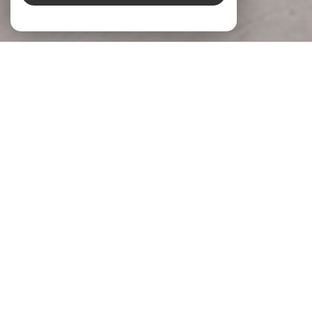
À PROPOS
LG Immobilier Donner du sens à votre
projet
Chez
LG Immobilier
, nous accompagnons chaque projet
immobilier avec écoute, engagement et expertise. Implantée
à
Pernes-les-Fontaines
et
Beaumes-de-Venise
, notre
agence s’appuie sur une parfaite connaissance du marché
local pour accompagner celles et ceux qui souhaitent
acheter, vendre ou
faire évaluer la valeur de leur bien
.
Parce qu’un projet immobilier mérite réflexion et justesse,
nous prenons le temps de comprendre vos attentes, vos