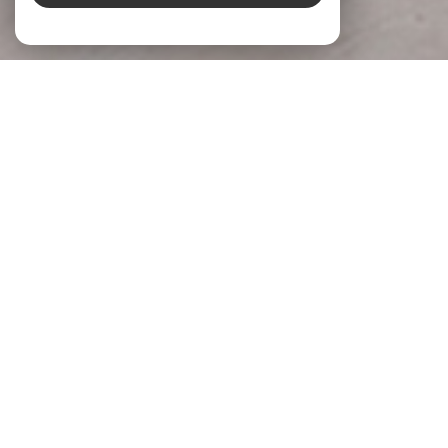
À PROPOS
LG Immobilier Donner du sens à votre
projet
Chez
LG Immobilier
, nous accompagnons chaque projet
immobilier avec écoute, engagement et expertise. Implantée
à
Pernes-les-Fontaines
et
Beaumes-de-Venise
, notre
agence s’appuie sur une parfaite connaissance du marché
local pour accompagner celles et ceux qui souhaitent
acheter, vendre ou
faire évaluer la valeur de leur bien
.
Parce qu’un projet immobilier mérite réflexion et justesse,
nous prenons le temps de comprendre vos attentes, vos