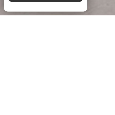
À PROPOS
LG Immobilier Donner du sens à votre
projet
Chez
LG Immobilier
, nous accompagnons chaque projet
immobilier avec écoute, engagement et expertise. Implantée
à
Pernes-les-Fontaines
et
Beaumes-de-Venise
, notre
agence s’appuie sur une parfaite connaissance du marché
local pour accompagner celles et ceux qui souhaitent
acheter, vendre ou
faire évaluer la valeur de leur bien
.
Parce qu’un projet immobilier mérite réflexion et justesse,
nous prenons le temps de comprendre vos attentes, vos