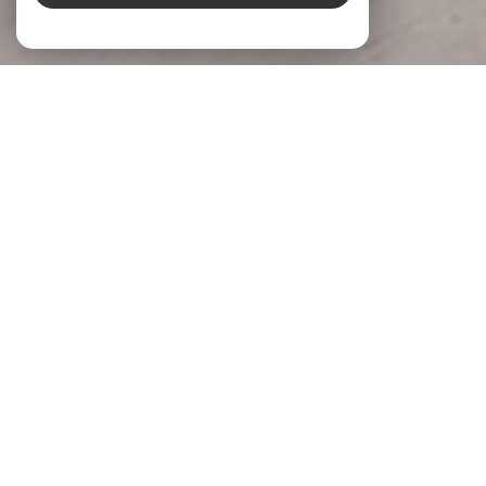
À PROPOS
LG Immobilier Donner du sens à votre
projet
Chez
LG Immobilier
, nous accompagnons chaque projet
immobilier avec écoute, engagement et expertise. Implantée
à
Pernes-les-Fontaines
et
Beaumes-de-Venise
, notre
agence s’appuie sur une parfaite connaissance du marché
local pour accompagner celles et ceux qui souhaitent
acheter, vendre ou
faire évaluer la valeur de leur bien
.
Parce qu’un projet immobilier mérite réflexion et justesse,
nous prenons le temps de comprendre vos attentes, vos