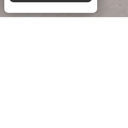
À PROPOS
LG Immobilier Donner du sens à votre
projet
Chez
LG Immobilier
, nous accompagnons chaque projet
immobilier avec écoute, engagement et expertise. Implantée
à
Pernes-les-Fontaines
et
Beaumes-de-Venise
, notre
agence s’appuie sur une parfaite connaissance du marché
local pour accompagner celles et ceux qui souhaitent
acheter, vendre ou
faire évaluer la valeur de leur bien
.
Parce qu’un projet immobilier mérite réflexion et justesse,
nous prenons le temps de comprendre vos attentes, vos