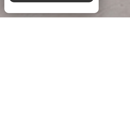
À PROPOS
LG Immobilier Donner du sens à votre
projet
Chez
LG Immobilier
, nous accompagnons chaque projet
immobilier avec écoute, engagement et expertise. Implantée
à
Pernes-les-Fontaines
et
Beaumes-de-Venise
, notre
agence s’appuie sur une parfaite connaissance du marché
local pour accompagner celles et ceux qui souhaitent
acheter, vendre ou
faire évaluer la valeur de leur bien
.
Parce qu’un projet immobilier mérite réflexion et justesse,
nous prenons le temps de comprendre vos attentes, vos